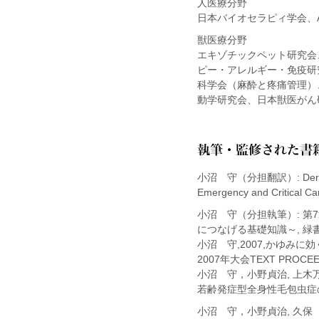
人医療分野
日本バイオセラピィ学会、
獣医療分野
エキゾチックペット研究会
ピー・アレルギー・免疫研
科学会（麻酔と疼痛管理）
動学研究会、日本獣医がん
小沼 守（分担翻訳）: Dermatolog
Emergency and Critical
小沼 守（分担執筆）: 第
につなげる基礎知識～, 緑書房
小沼 守,2007,かゆみ
2007年大会TEXT PROCEED
小沼 守，小野貞治, 上木万
若齢発症型全身性毛包虫症の犬の
小沼 守，小野貞治, 久保 