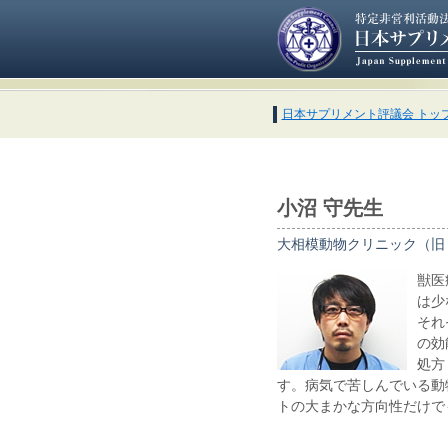
日本サプリメント評議会 トッ
小沼 守先生
大相模動物クリニック（旧
獣医
は少
それ
の効
処方
す。病気で苦しんでいる動
トの大まかな方向性だけで