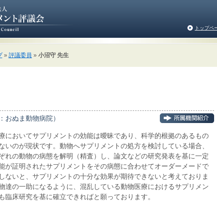
トップペ
プ
»
評議委員
»
小沼守 先生
：おぬま動物病院）
療においてサプリメントの効能は曖昧であり、科学的根拠のあるもの
ないのが現状です。動物へサプリメントの処方を検討している場合、
ぞれの動物の病態を解明（精査）し、論文などの研究発表を基に一定
能が証明されたサプリメントをその病態に合わせてオーダーメードで
しないと、サプリメントの十分な効果が期待できないと考えておりま
物達の一助になるように、混乱している動物医療におけるサプリメン
も臨床研究を基に確立できればと願っております。