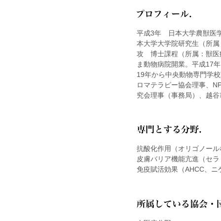
平成3年 日本大学農獣医
本大学大学院研究生（所属
攻 博士課程（所属：獣医
ま動物病院開業。平成17
19年から中央動物専門学
ロマテラピー協会理事、NP
究会理事（事務局）、越谷
抗酸化作用（オリゴノール
皮膚バリア機能亢進（セラ
免疫賦活効果（AHCC、ニ