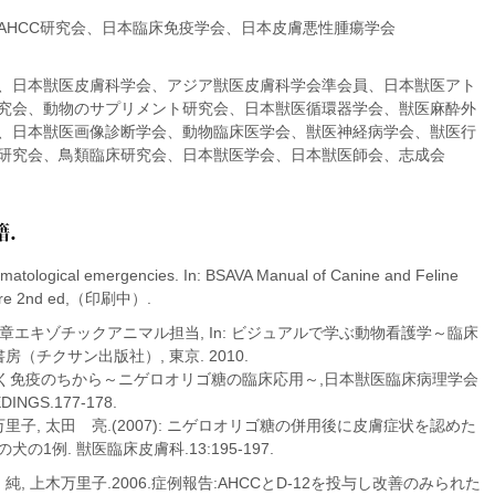
AHCC研究会、日本臨床免疫学会、日本皮膚悪性腫瘍学会
、日本獣医皮膚科学会、アジア獣医皮膚科学会準会員、日本獣医アト
究会、動物のサプリメント研究会、日本獣医循環器学会、獣医麻酔外
、日本獣医画像診断学会、動物臨床医学会、獣医神経病学会、獣医行
研究会、鳥類臨床研究会、日本獣医学会、日本獣医師会、志成会
ical emergencies. In: BSAVA Manual of Canine and Feline
 Care 2nd ed,（印刷中）.
7章エキゾチックアニマル担当, In: ビジュアルで学ぶ動物看護学～臨床
（チクサン出版社）, 東京. 2010.
に効く免疫のちから～ニゲロオリゴ糖の臨床応用～,日本獣医臨床病理学会
INGS.177-178.
里子, 太田 亮.(2007): ニゲロオリゴ糖の併用後に皮膚症状を認めた
1例. 獣医臨床皮膚科.13:195-197.
純, 上木万里子.2006.症例報告:AHCCとD-12を投与し改善のみられた