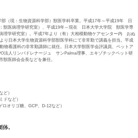
学部（現：生物資源科学部）獣医学科卒業。平成17年～平成19年 日
：獣医病理学研究室）、平成19年～現在 日本大学大学院 獣医学専
病理学研究室）。平成7年より（有）大相模動物ケアセンター内 おぬ
年より日本大学生物資源科学部獣医学科にて非常勤で講義を担当。平成
校動物看護科の非常勤講師に就任。日本大学獣医学会評議員、ペットア
O法人リンパドレナージュ サンPalma理事、エキゾチックペット研
市獣医師会会長などを兼任。
など）
ミドなど）
ゲロオリゴ糖、GCP、D-12など）