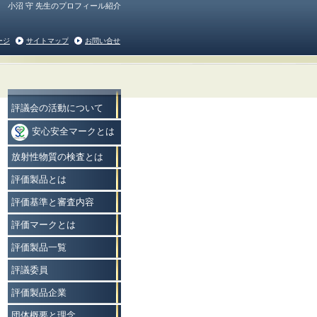
小沼 守 先生のプロフィール紹介
ージ
サイトマップ
お問い合せ
評議会の活動について
安心安全マークとは
放射性物質の検査とは
評価製品とは
評価基準と審査内容
評価マークとは
評価製品一覧
評議委員
評価製品企業
団体概要と理念