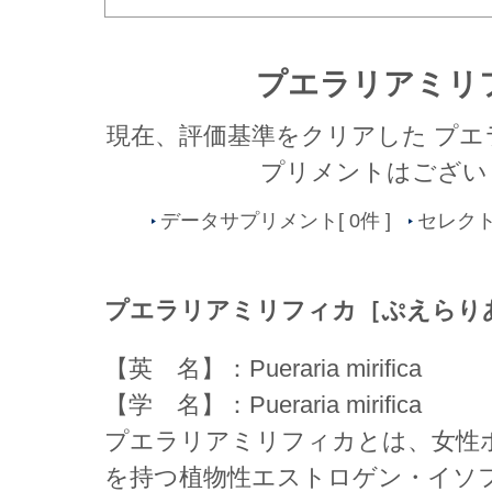
プエラリアミリ
現在、評価基準をクリアした
プエ
プリメント
はござい
データサプリメント[ 0件 ]
セレクト
プエラリアミリフィカ［ぷえらり
【英 名】：Pueraria mirifica
【学 名】：Pueraria mirifica
プエラリアミリフィカとは、女性
を持つ植物性エストロゲン・イソ